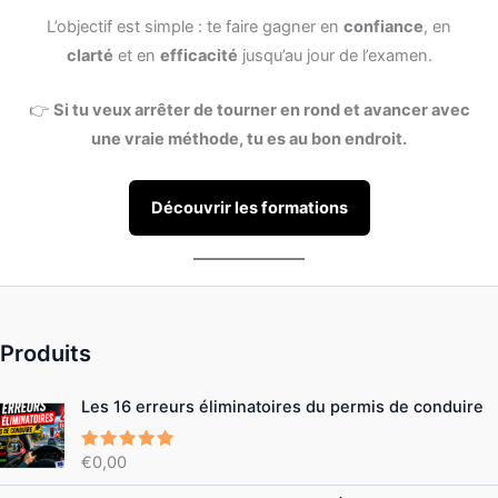
L’objectif est simple : te faire gagner en
confiance
, en
clarté
et en
efficacité
jusqu’au jour de l’examen.
👉
Si tu veux arrêter de tourner en rond et avancer avec
une vraie méthode, tu es au bon endroit.
Découvrir les formations
Produits
Les 16 erreurs éliminatoires du permis de conduire
€
0,00
Note
5.00
sur 5