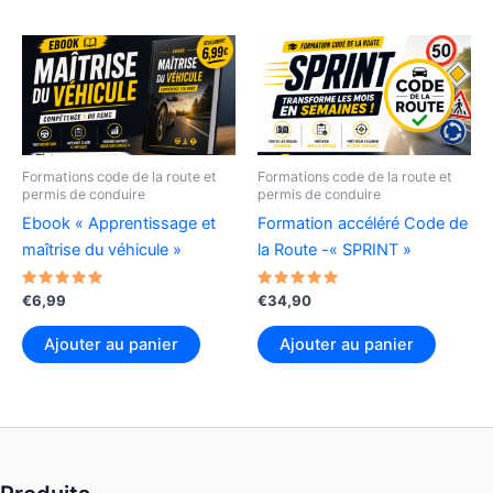
Formations code de la route et
Formations code de la route et
permis de conduire
permis de conduire
Ebook « Apprentissage et
Formation accéléré Code de
maîtrise du véhicule »
la Route -« SPRINT »
Note
Note
€
6,99
€
34,90
4.74
4.75
sur 5
sur 5
Ajouter au panier
Ajouter au panier