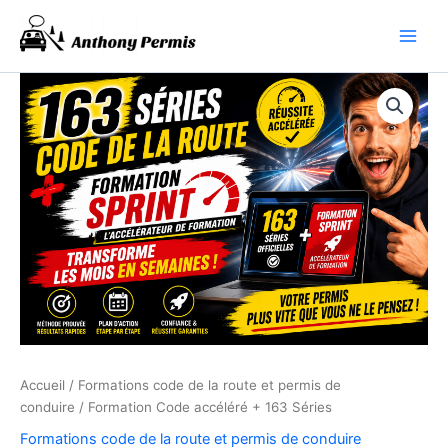
Aller
au
contenu
Accueil
/
Formations code de la route et permis de
conduire
/ Formation Code accéléré + 163 Séries
Formations code de la route et permis de conduire