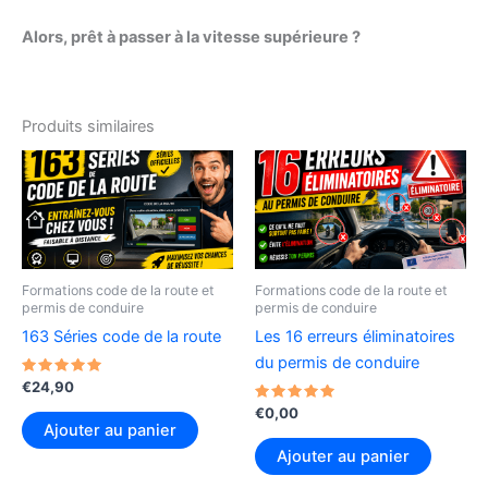
Alors, prêt à passer à la vitesse supérieure ?
Produits similaires
Formations code de la route et
Formations code de la route et
permis de conduire
permis de conduire
163 Séries code de la route
Les 16 erreurs éliminatoires
du permis de conduire
Note
€
24,90
5.00
sur 5
Note
€
0,00
5.00
Ajouter au panier
sur 5
Ajouter au panier