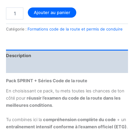
quantité
Ajouter au panier
de
Formation
Code
Catégorie :
Formations code de la route et permis de conduire
accéléré
+
163
Séries
Description
Avis (4)
Pack SPRINT + Séries Code de la route
En choisissant ce pack, tu mets toutes les chances de ton
côté pour
réussir l’examen du code de la route dans les
meilleures conditions
.
Tu combines ici la
compréhension complète du code
+ un
entraînement intensif conforme à l’examen officiel (ETG)
.