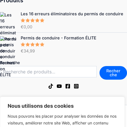
Produits
Les 16 erreurs éliminatoires du permis de conduire
€
0,00
Note
5.00
sur 5
Permis de conduire - Formation ÉLITE
€
34,99
Note
4.86
sur 5
Recherche
Recher
che
Nous utilisons des cookies
Mentions légales
Nous pouvons les placer pour analyser les données de nos
Politique de confidentialité
visiteurs, améliorer notre site Web, afficher un contenu