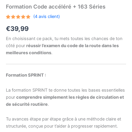
Formation Code accéléré + 163 Séries
(
4
avis client)
Noté
4
5.00
€
39,99
sur 5
basé sur
notations
En choisissant ce pack, tu mets toutes les chances de ton
client
côté pour
réussir l’examen du code de la route dans les
meilleures conditions
.
Formation SPRINT :
La formation SPRINT te donne toutes les bases essentielles
pour
comprendre simplement les règles de circulation et
de sécurité routière
.
Tu avances étape par étape grâce à une méthode claire et
structurée, conçue pour t’aider à progresser rapidement.