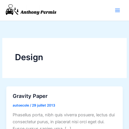
Aller
au
contenu
Design
Gravity Paper
autoecole
/
29 juillet 2013
Phasellus porta, nibh quis viverra posuere, lectus dui
consectetur purus, in placerat nisi orci eget dui.
Fusce cursus sapien urna, […]