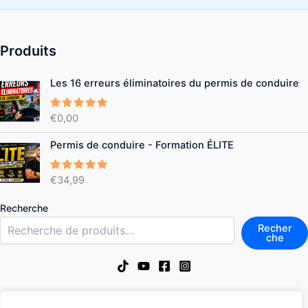
Produits
Les 16 erreurs éliminatoires du permis de conduire
€
0,00
Note
5.00
sur 5
Permis de conduire - Formation ÉLITE
€
34,99
Note
4.86
sur 5
Recherche
Recher
che