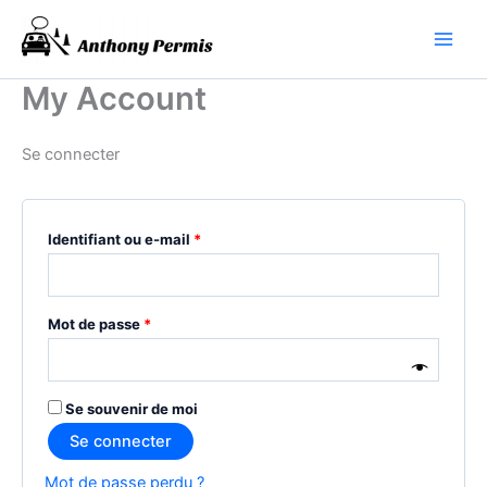
Aller
au
contenu
My Account
Se connecter
Obligatoire
Identifiant ou e-mail
*
Obligatoire
Mot de passe
*
Se souvenir de moi
Se connecter
Mot de passe perdu ?