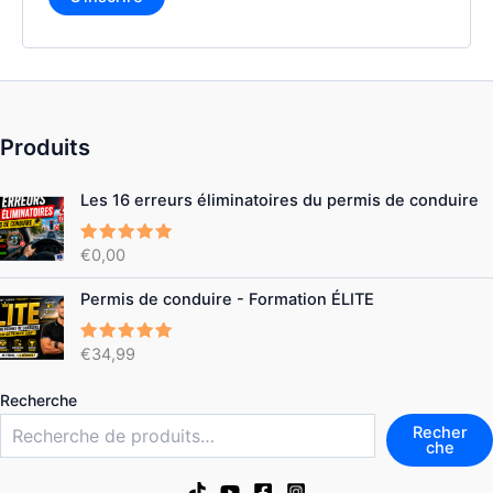
Produits
Les 16 erreurs éliminatoires du permis de conduire
€
0,00
Note
5.00
sur 5
Permis de conduire - Formation ÉLITE
€
34,99
Note
4.86
sur 5
Recherche
Recher
che